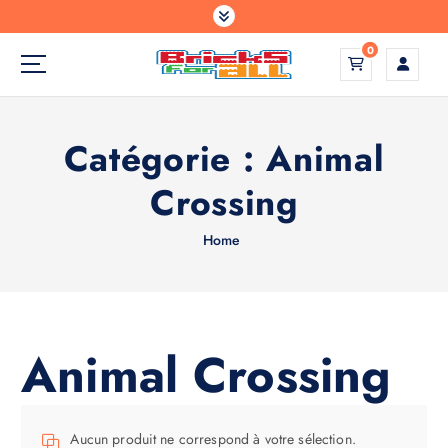
S
k
0
i
p
Construisez votre monde comme vous l'avez imaginé
t
o
Catégorie :
Animal
c
o
Crossing
n
t
e
Home
n
t
Animal Crossing
Aucun produit ne correspond à votre sélection.