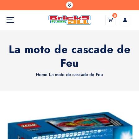
S
k
0
i
p
Construisez votre monde comme vous l'avez imaginé
t
o
La moto de cascade de
c
o
Feu
n
t
e
Home
La moto de cascade de Feu
n
t