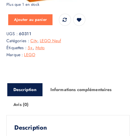
Plus que 1 en stock
quantité de La moto de cascade de Feu
Ajouter au panier
UGS :
60311
Catégories :
City
,
LEGO Neuf
Étiquettes :
5+
,
Moto
Marque :
LEGO
Description
Informations complémentaires
Avis (0)
Description