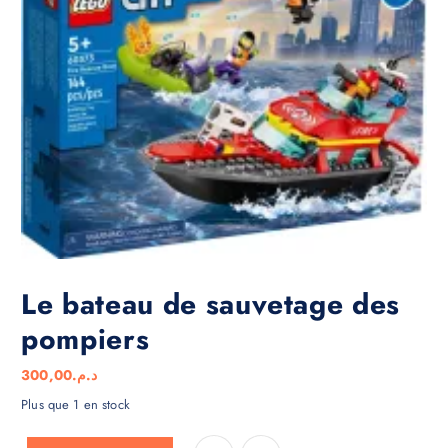
Le bateau de sauvetage des
pompiers
300,00
د.م.
Plus que 1 en stock
quantité de Le bateau de sauvetage des pompiers