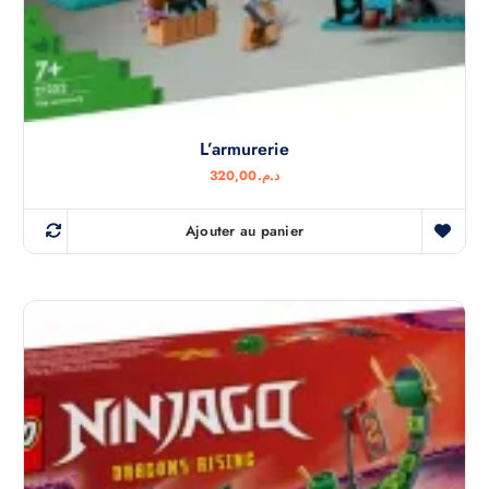
L’armurerie
320,00
د.م.
Ajouter au panier