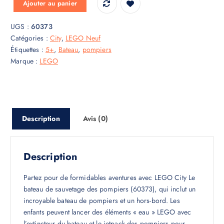
Ajouter au panier
UGS :
60373
Catégories :
City
,
LEGO Neuf
Étiquettes :
5+
,
Bateau
,
pompiers
Marque :
LEGO
Description
Avis (0)
Description
Partez pour de formidables aventures avec LEGO City Le
bateau de sauvetage des pompiers (60373), qui inclut un
incroyable bateau de pompiers et un hors-bord. Les
enfants peuvent lancer des éléments « eau » LEGO avec
l’extincteur du bateau et le jetpack des pompiers pour