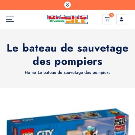
S
k
0
i
p
Construisez votre monde comme vous l'avez imaginé
t
o
Le bateau de sauvetage
c
o
des pompiers
n
t
e
Home
Le bateau de sauvetage des pompiers
n
t