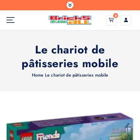
S
k
0
i
p
Construisez votre monde comme vous l'avez imaginé
t
o
Le chariot de
c
o
pâtisseries mobile
n
t
e
Home
Le chariot de pâtisseries mobile
n
t