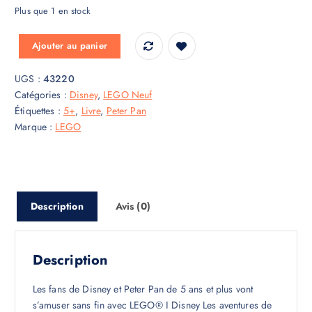
Plus que 1 en stock
quantité de Les aventures de Peter Pan et Wendy dans un livre de cont
Ajouter au panier
UGS :
43220
Catégories :
Disney
,
LEGO Neuf
Étiquettes :
5+
,
Livre
,
Peter Pan
Marque :
LEGO
Description
Avis (0)
Description
Les fans de Disney et Peter Pan de 5 ans et plus vont
s’amuser sans fin avec LEGO® ǀ Disney Les aventures de