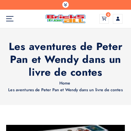
S
k
0
i
p
Construisez votre monde comme vous l'avez imaginé
t
o
Les aventures de Peter
c
o
Pan et Wendy dans un
n
t
livre de contes
e
n
Home
t
Les aventures de Peter Pan et Wendy dans un livre de contes